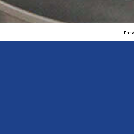
Emsb
Verbouwingen
Gespecialiseerd in nieuwe stuurhuizen en mach
schip weer voldoet aan de nieuwste eisen en com