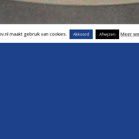
v.nl maakt gebruik van cookies.
Meer we
Akkoord
Afwijzen
inekamers. Zodat uw
fort.