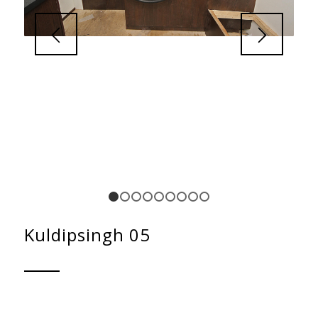
1
2
3
4
5
6
7
8
9
Kuldipsingh 05