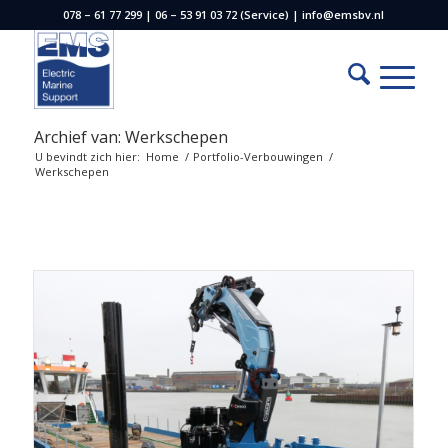
078 – 61 77 299 | 06 – 53 91 03 72 (Service) | info@emsbv.nl
Archief van: Werkschepen
U bevindt zich hier:
Home
/
Portfolio-Verbouwingen
/
Werkschepen